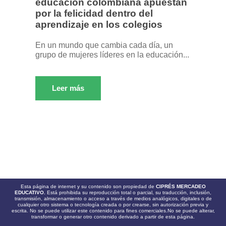
educación colombiana apuestan
por la felicidad dentro del
aprendizaje en los colegios
En un mundo que cambia cada día, un
grupo de mujeres líderes en la educación...
Leer más
Esta página de internet y su contenido son propiedad de
CIPRÉS MERCADEO
EDUCATIVO.
Está prohibida su reproducción total o parcial, su traducción, inclusión,
transmisión, almacenamiento o acceso a través de medios analógicos, digitales o de
cualquier otro sistema o tecnología creada o por crearse, sin autorización previa y
escrita. No se puede utilizar este contenido para fines comerciales.No se puede alterar,
transformar o generar otro contenido derivado a partir de esta página.