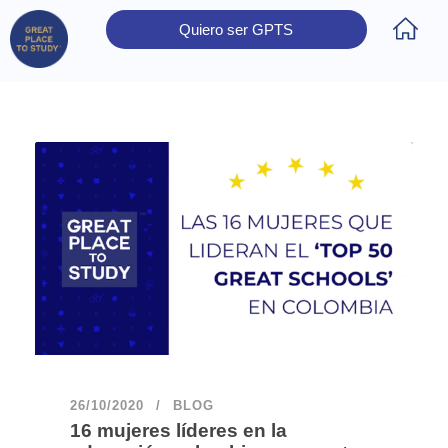
Quiero ser GPTS
Inicio
Obtener Certificación
Colegios Certificados
Rectores
Prensa
Contáctanos
26/10/2020
BLOG
16 mujeres líderes en la