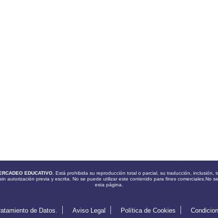
ERCADEO EDUCATIVO.
Está prohibida su reproducción total o parcial, su traducción, inclusión
sin autorización previa y escrita. No se puede utilizar este contenido para fines comerciales.No s
esta página.
ratamiento de Datos.
Aviso Legal
Política de Cookies
Condicio