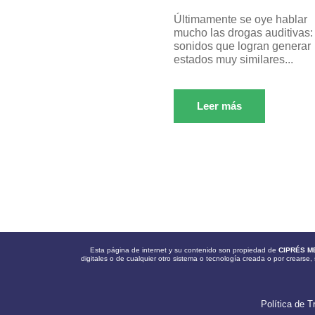
Últimamente se oye hablar
mucho las drogas auditivas:
sonidos que logran generar
estados muy similares...
Leer más
Esta página de internet y su contenido son propiedad de
CIPRÉS M
digitales o de cualquier otro sistema o tecnología creada o por crearse, 
Política de T