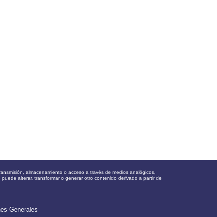
, transmisión, almacenamiento o acceso a través de medios analógicos,
e puede alterar, transformar o generar otro contenido derivado a partir de
nes Generales