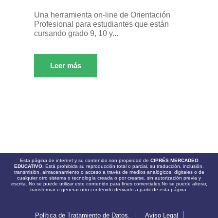
Una herramienta on-line de Orientación
Profesional para estudiantes que están
cursando grado 9, 10 y...
Leer más
Esta página de internet y su contenido son propiedad de
CIPRÉS MERCADEO
EDUCATIVO.
Está prohibida su reproducción total o parcial, su traducción, inclusión,
transmisión, almacenamiento o acceso a través de medios analógicos, digitales o de
cualquier otro sistema o tecnología creada o por crearse, sin autorización previa y
escrita. No se puede utilizar este contenido para fines comerciales.No se puede alterar,
transformar o generar otro contenido derivado a partir de esta página.
Política de Tratamiento de Datos.
Aviso Legal