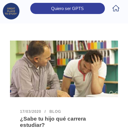
Quiero ser GPTS
Inicio
Obtener Certificación
Colegios Certificados
Rectores
Prensa
Contáctanos
17/03/2020
BLOG
¿Sabe tu hijo qué carrera
estudiar?