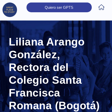
Quiero ser GPTS
Inicio
Obtener Certificación
Colegios Certificados
Rectores
Prensa
Contáctanos
Liliana Arango
González,
Rectora del
Colegio Santa
Francisca
Romana (Bogotá)