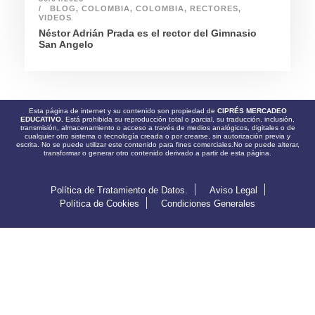
BLOG
,
COLOMBIA
,
COLOMBIA
,
RECTORES
,
VIDEOS
Néstor Adrián Prada es el rector del Gimnasio
San Angelo
Esta página de internet y su contenido son propiedad de
CIPRÉS MERCADEO
EDUCATIVO.
Está prohibida su reproducción total o parcial, su traducción, inclusión,
transmisión, almacenamiento o acceso a través de medios analógicos, digitales o de
cualquier otro sistema o tecnología creada o por crearse, sin autorización previa y
escrita. No se puede utilizar este contenido para fines comerciales.No se puede alterar,
transformar o generar otro contenido derivado a partir de esta página.
Política de Tratamiento de Datos.
Aviso Legal
Política de Cookies
Condiciones Generales