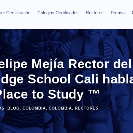
er Certificación
Colegios Certificados
Rectores
Prensa
elipe Mejía Rector de
dge School Cali habl
Place to Study ™
OS
,
BLOG
,
COLOMBIA
,
COLOMBIA
,
RECTORES