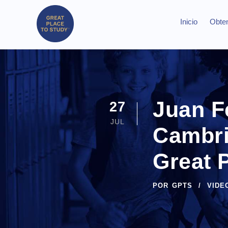
Inicio
Obten
Juan F
27
JUL
Cambri
Great 
POR
GPTS
VIDE