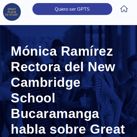
Quiero ser GPTS
Inicio
Obtener Certificación
Colegios Certificados
Rectores
Prensa
Contáctanos
Mónica Ramírez
Rectora del New
Cambridge
School
Bucaramanga
habla sobre Great