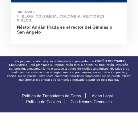
30/04/2026
BLOG
,
COLOMBIA
,
COLOMBIA
,
RECTORES
,
VIDEOS
Néstor Adrián Prada es el rector del Gimnasio
San Angelo
Esta página de internet y su contenido son propiedad de
CIPRÉS MERCADEO
EDUCATIVO.
Está prohibida su reproducción total o parcial, su traducción, inclusión,
transmisión, almacenamiento o acceso a través de medios analógicos, digitales o de
cualquier otro sistema o tecnología creada o por crearse, sin autorización previa y
escrita. No se puede utilizar este contenido para fines comerciales.No se puede alterar,
transformar o generar otro contenido derivado a partir de esta página.
Política de Tratamiento de Datos.
Aviso Legal
Política de Cookies
Condiciones Generales