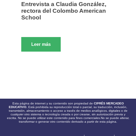
Entrevista a Claudia González,
rectora del Colombo American
School
Leer más
Esta página de internet y su contenido son propiedad de
CIPRÉS MERCADEO
EDUCATIVO.
Está prohibida su reproducción total o parcial, su traducción, inclusión,
transmisión, almacenamiento o acceso a través de medios analógicos, digitales o de
cualquier otro sistema o tecnología creada o por crearse, sin autorización previa y
escrita. No se puede utilizar este contenido para fines comerciales.No se puede alterar,
transformar o generar otro contenido derivado a partir de esta página.