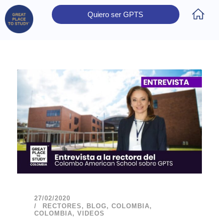
Quiero ser GPTS
Inicio
Obtener Certificación
Colegios Certificados
Rectores
Prensa
Contáctanos
27/02/2020
RECTORES
,
BLOG
,
COLOMBIA
,
COLOMBIA
,
VIDEOS