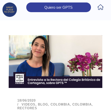
Quiero ser GPTS
Inicio
Obtener Certificación
Colegios Certificados
Rectores
Prensa
Contáctanos
18/06/2020
VIDEOS
,
BLOG
,
COLOMBIA
,
COLOMBIA
,
RECTORES