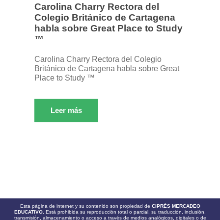
Carolina Charry Rectora del
Colegio Británico de Cartagena
habla sobre Great Place to Study
™
Carolina Charry Rectora del Colegio
Británico de Cartagena habla sobre Great
Place to Study ™
Leer más
Esta página de internet y su contenido son propiedad de
CIPRÉS MERCADEO
EDUCATIVO.
Está prohibida su reproducción total o parcial, su traducción, inclusión,
transmisión, almacenamiento o acceso a través de medios analógicos, digitales o de