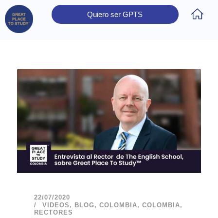
Quiero ser GPTS
Inicio
Obtener Certificación
Colegios Certificados
Rectores
Prensa
Contáctanos
22/07/2020
VIDEOS
,
BLOG
,
COLOMBIA
,
COLOMBIA
,
RECTORES