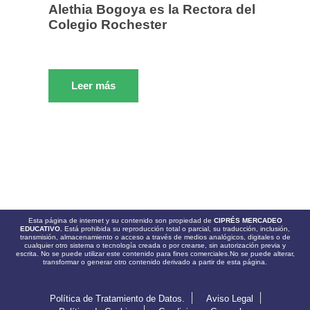
Alethia Bogoya es la Rectora del
Colegio Rochester
Leer más
Esta página de internet y su contenido son propiedad de
CIPRÉS MERCADEO
EDUCATIVO.
Está prohibida su reproducción total o parcial, su traducción, inclusión,
transmisión, almacenamiento o acceso a través de medios analógicos, digitales o de
cualquier otro sistema o tecnología creada o por crearse, sin autorización previa y
escrita. No se puede utilizar este contenido para fines comerciales.No se puede alterar,
transformar o generar otro contenido derivado a partir de esta página.
Política de Tratamiento de Datos.
Aviso Legal