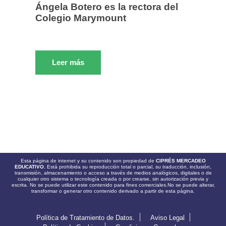
Ángela Botero es la rectora del
Colegio Marymount
Leer más
Esta página de internet y su contenido son propiedad de
CIPRÉS MERCADEO
EDUCATIVO.
Está prohibida su reproducción total o parcial, su traducción, inclusión,
transmisión, almacenamiento o acceso a través de medios analógicos, digitales o de
cualquier otro sistema o tecnología creada o por crearse, sin autorización previa y
escrita. No se puede utilizar este contenido para fines comerciales.No se puede alterar,
transformar o generar otro contenido derivado a partir de esta página.
Política de Tratamiento de Datos.
Aviso Legal