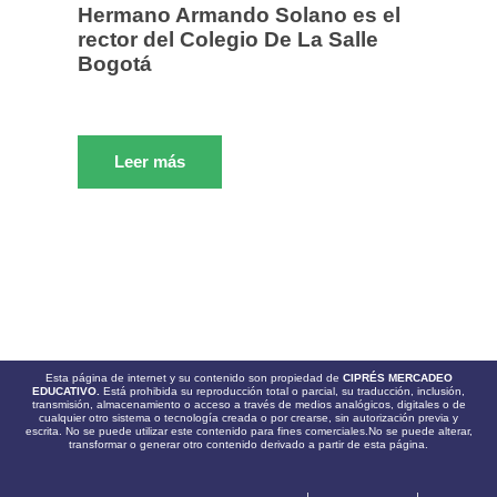
Hermano Armando Solano es el
rector del Colegio De La Salle
Bogotá
Leer más
Esta página de internet y su contenido son propiedad de
CIPRÉS MERCADEO
EDUCATIVO.
Está prohibida su reproducción total o parcial, su traducción, inclusión,
transmisión, almacenamiento o acceso a través de medios analógicos, digitales o de
cualquier otro sistema o tecnología creada o por crearse, sin autorización previa y
escrita. No se puede utilizar este contenido para fines comerciales.No se puede alterar,
transformar o generar otro contenido derivado a partir de esta página.