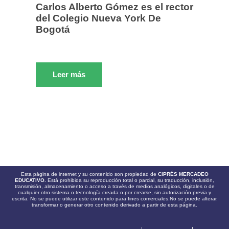
Carlos Alberto Gómez es el rector
del Colegio Nueva York De
Bogotá
Leer más
Esta página de internet y su contenido son propiedad de
CIPRÉS MERCADEO
EDUCATIVO.
Está prohibida su reproducción total o parcial, su traducción, inclusión,
transmisión, almacenamiento o acceso a través de medios analógicos, digitales o de
cualquier otro sistema o tecnología creada o por crearse, sin autorización previa y
escrita. No se puede utilizar este contenido para fines comerciales.No se puede alterar,
transformar o generar otro contenido derivado a partir de esta página.