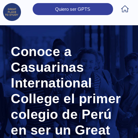
Quiero ser GPTS
Inicio
Obtener Certificación
Colegios Certificados
Rectores
Prensa
Contáctanos
Conoce a
Casuarinas
International
College el primer
colegio de Perú
en ser un Great