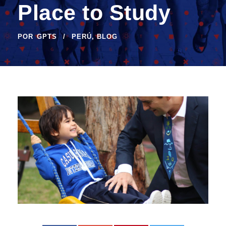
Place to Study
POR
GPTS
PERÚ
,
BLOG