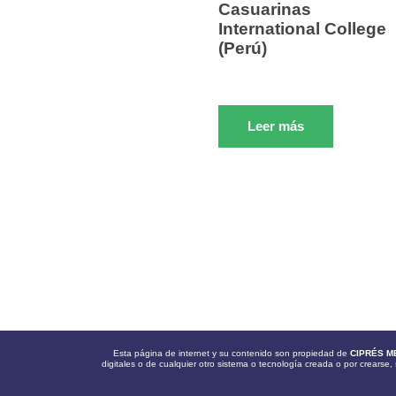
Casuarinas
International College
(Perú)
Leer más
Esta página de internet y su contenido son propiedad de
CIPRÉS M
digitales o de cualquier otro sistema o tecnología creada o por crearse, 