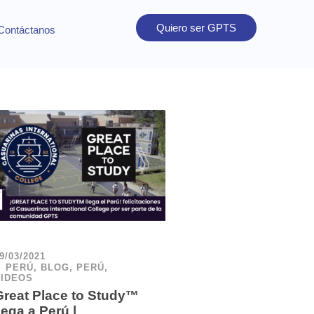
Quiero ser GPTS
Contáctanos
9/03/2021
PERÚ
,
BLOG
,
PERÚ
,
VIDEOS
Great Place to Study™
lega a Perú |