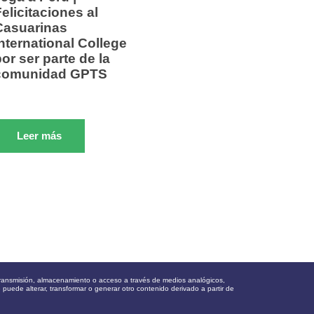
elicitaciones al
Casuarinas
International College
or ser parte de la
comunidad GPTS
Leer más
, transmisión, almacenamiento o acceso a través de medios analógicos,
e puede alterar, transformar o generar otro contenido derivado a partir de