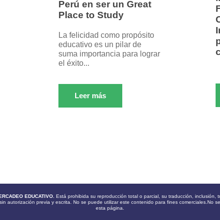
Perú en ser un Great
F
Place to Study
La felicidad como propósito
p
educativo es un pilar de
suma importancia para lograr
el éxito...
Leer más
ERCADEO EDUCATIVO.
Está prohibida su reproducción total o parcial, su traducción, inclusión
sin autorización previa y escrita. No se puede utilizar este contenido para fines comerciales.No s
esta página.