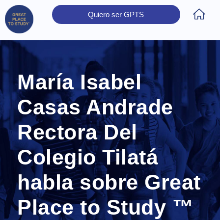
Quiero ser GPTS
Inicio
Obtener Certificación
Colegios Certificados
Rectores
Prensa
Contáctanos
María Isabel
Casas Andrade
Rectora Del
Colegio Tilatá
habla sobre Great
Place to Study ™