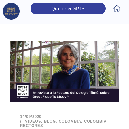
Quiero ser GPTS
Inicio
Obtener Certificación
Colegios Certificados
Rectores
Prensa
Contáctanos
14/09/2020
VIDEOS
,
BLOG
,
COLOMBIA
,
COLOMBIA
,
RECTORES