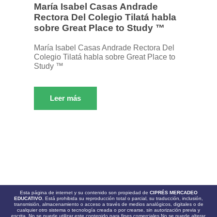
María Isabel Casas Andrade
Rectora Del Colegio Tilatá habla
sobre Great Place to Study ™
María Isabel Casas Andrade Rectora Del
Colegio Tilatá habla sobre Great Place to
Study ™
Leer más
Esta página de internet y su contenido son propiedad de
CIPRÉS MERCADEO
EDUCATIVO.
Está prohibida su reproducción total o parcial, su traducción, inclusión,
transmisión, almacenamiento o acceso a través de medios analógicos, digitales o de
cualquier otro sistema o tecnología creada o por crearse, sin autorización previa y
escrita. No se puede utilizar este contenido para fines comerciales.No se puede alterar,