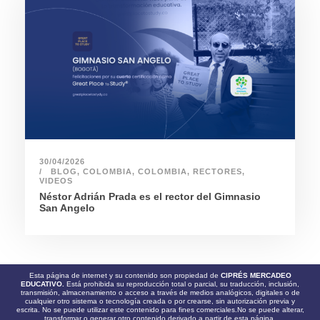
30/04/2026
BLOG
,
COLOMBIA
,
COLOMBIA
,
RECTORES
,
VIDEOS
Néstor Adrián Prada es el rector del Gimnasio
San Angelo
Esta página de internet y su contenido son propiedad de
CIPRÉS MERCADEO
EDUCATIVO.
Está prohibida su reproducción total o parcial, su traducción, inclusión,
transmisión, almacenamiento o acceso a través de medios analógicos, digitales o de
cualquier otro sistema o tecnología creada o por crearse, sin autorización previa y
escrita. No se puede utilizar este contenido para fines comerciales.No se puede alterar,
transformar o generar otro contenido derivado a partir de esta página.