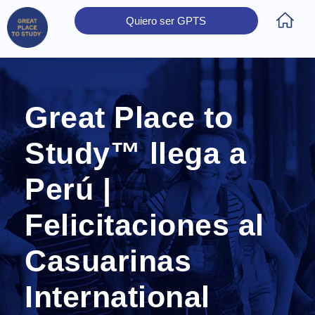
Quiero ser GPTS
Inicio
Obtener Certificación
Colegios Certificados
Rectores
Prensa
Contáctanos
Great Place to
Study™ llega a
Perú |
Felicitaciones al
Casuarinas
International