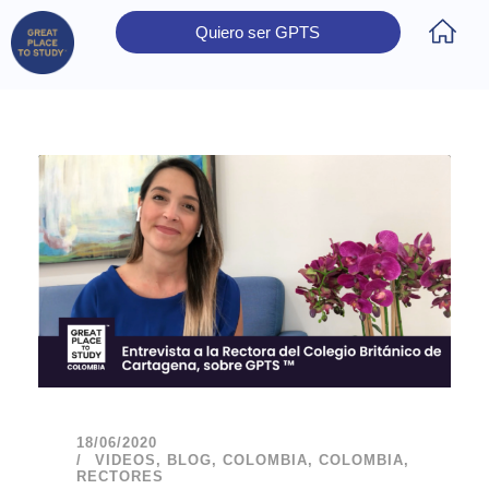
Quiero ser GPTS
Inicio
Obtener Certificación
Colegios Certificados
Rectores
Prensa
Contáctanos
18/06/2020
VIDEOS
,
BLOG
,
COLOMBIA
,
COLOMBIA
,
RECTORES