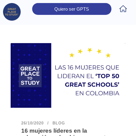
Quiero ser GPTS
Inicio
Obtener Certificación
Colegios Certificados
Rectores
Prensa
Contáctanos
26/10/2020
BLOG
16 mujeres líderes en la