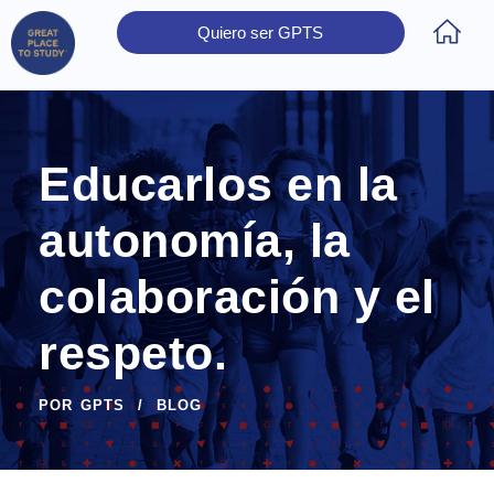
Quiero ser GPTS
Inicio
Obtener Certificación
Colegios Certificados
Rectores
Prensa
Contáctanos
Educarlos en la
autonomía, la
colaboración y el
respeto.
POR
GPTS
BLOG