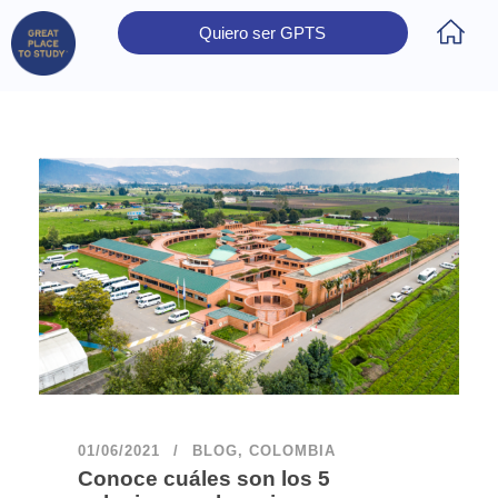
Quiero ser GPTS
Inicio
Obtener Certificación
Colegios Certificados
Rectores
Prensa
Contáctanos
01/06/2021
BLOG
,
COLOMBIA
Conoce cuáles son los 5