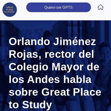
Quiero ser GPTS
Inicio
Obtener Certificación
Colegios Certificados
Rectores
Prensa
Contáctanos
Orlando Jiménez
Rojas, rector del
Colegio Mayor de
los Andes habla
sobre Great Place
to Study