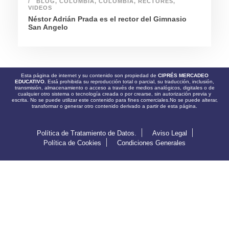
BLOG
,
COLOMBIA
,
COLOMBIA
,
RECTORES
,
VIDEOS
Néstor Adrián Prada es el rector del Gimnasio
San Angelo
Esta página de internet y su contenido son propiedad de
CIPRÉS MERCADEO
EDUCATIVO.
Está prohibida su reproducción total o parcial, su traducción, inclusión,
transmisión, almacenamiento o acceso a través de medios analógicos, digitales o de
cualquier otro sistema o tecnología creada o por crearse, sin autorización previa y
escrita. No se puede utilizar este contenido para fines comerciales.No se puede alterar,
transformar o generar otro contenido derivado a partir de esta página.
Política de Tratamiento de Datos.
Aviso Legal
Política de Cookies
Condiciones Generales