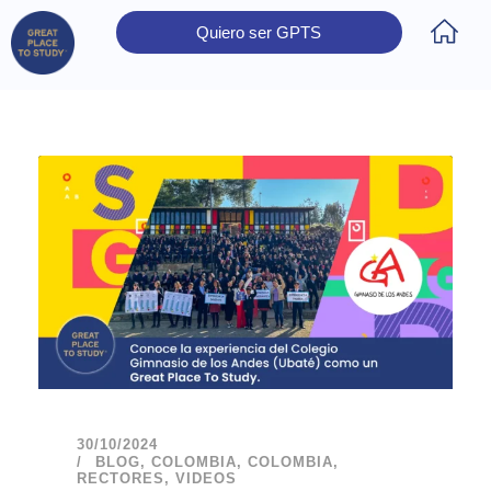
Quiero ser GPTS
Inicio
Obtener Certificación
Colegios Certificados
Rectores
Prensa
Contáctanos
30/10/2024
BLOG
,
COLOMBIA
,
COLOMBIA
,
RECTORES
,
VIDEOS