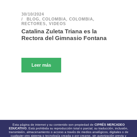
30/10/2024
BLOG
,
COLOMBIA
,
COLOMBIA
,
RECTORES
,
VIDEOS
Catalina Zuleta Triana es la
Rectora del Gimnasio Fontana
Leer más
Esta página de internet y su contenido son propiedad de
CIPRÉS MERCADEO
EDUCATIVO.
Está prohibida su reproducción total o parcial, su traducción, inclusión,
transmisión, almacenamiento o acceso a través de medios analógicos, digitales o de
cualquier otro sistema o tecnología creada o por crearse, sin autorización previa y