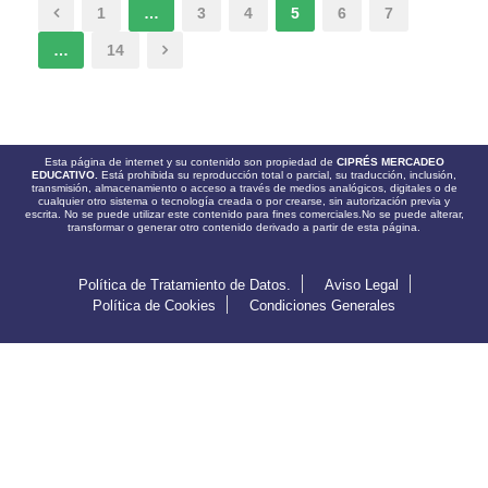
1
…
3
4
5
6
7
…
14
Esta página de internet y su contenido son propiedad de
CIPRÉS MERCADEO
EDUCATIVO.
Está prohibida su reproducción total o parcial, su traducción, inclusión,
transmisión, almacenamiento o acceso a través de medios analógicos, digitales o de
cualquier otro sistema o tecnología creada o por crearse, sin autorización previa y
escrita. No se puede utilizar este contenido para fines comerciales.No se puede alterar,
transformar o generar otro contenido derivado a partir de esta página.
Política de Tratamiento de Datos.
Aviso Legal
Política de Cookies
Condiciones Generales