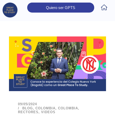
Quiero ser GPTS
Inicio
Obtener Certificación
Colegios Certificados
Rectores
Prensa
Contáctanos
09/05/2024
BLOG
,
COLOMBIA
,
COLOMBIA
,
RECTORES
,
VIDEOS