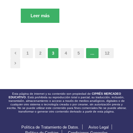
Leer más
1
2
3
4
5
…
12
Esta página de internet y su contenido son propiedad de
CIPRÉS MERCADEO
EDUCATIVO.
Está prohibida su reproducción total o parcial, su traducción, inclusión,
transmisión, almacenamiento o acceso a través de medios analógicos, digitales o de
cualquier otro sistema o tecnología creada o por crearse, sin autorización previa y
escrita. No se puede utilizar este contenido para fines comerciales.No se puede alterar,
transformar o generar otro contenido derivado a partir de esta página.
Política de Tratamiento de Datos.
Aviso Legal
Política de Cookies
Condiciones Generales