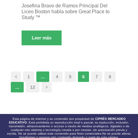
Josefina Bravo de Ramos Principal Del
Liceo Boston habla sobre Great Place to
Study ™
Leer más
1
…
4
5
6
7
8
…
12
Esta página de internet y su contenido son propiedad de
CIPRÉS MERCADEO
EDUCATIVO.
Está prohibida su reproducción total o parcial, su traducción, inclusión,
transmisión, almacenamiento o acceso a través de medios analógicos, digitales o de
cualquier otro sistema o tecnología creada o por crearse, sin autorización previa y
escrita. No se puede utilizar este contenido para fines comerciales.No se puede alterar,
transformar o generar otro contenido derivado a partir de esta página.