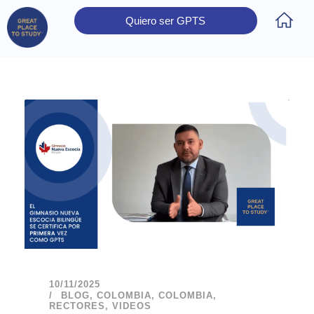
Quiero ser GPTS
Inicio
Obtener Certificación
Colegios Certificados
Rectores
Prensa
Contáctanos
10/11/2025
BLOG
,
COLOMBIA
,
COLOMBIA
,
RECTORES
,
VIDEOS