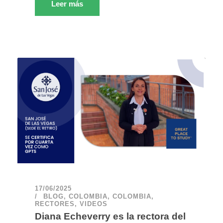
Leer más
17/06/2025
BLOG
,
COLOMBIA
,
COLOMBIA
,
RECTORES
,
VIDEOS
Diana Echeverry es la rectora del