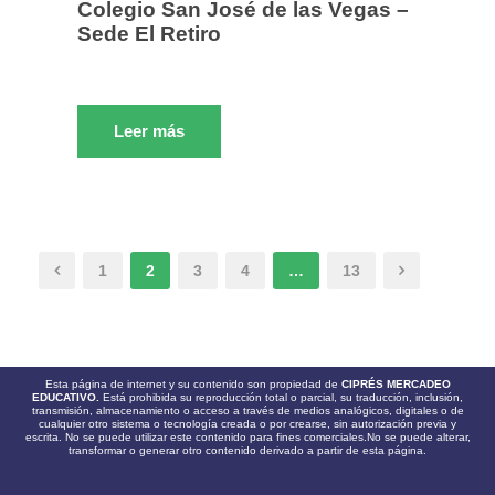
Colegio San José de las Vegas –
Sede El Retiro
Leer más
1
2
3
4
…
13
Esta página de internet y su contenido son propiedad de
CIPRÉS MERCADEO
EDUCATIVO.
Está prohibida su reproducción total o parcial, su traducción, inclusión,
transmisión, almacenamiento o acceso a través de medios analógicos, digitales o de
cualquier otro sistema o tecnología creada o por crearse, sin autorización previa y
escrita. No se puede utilizar este contenido para fines comerciales.No se puede alterar,
transformar o generar otro contenido derivado a partir de esta página.